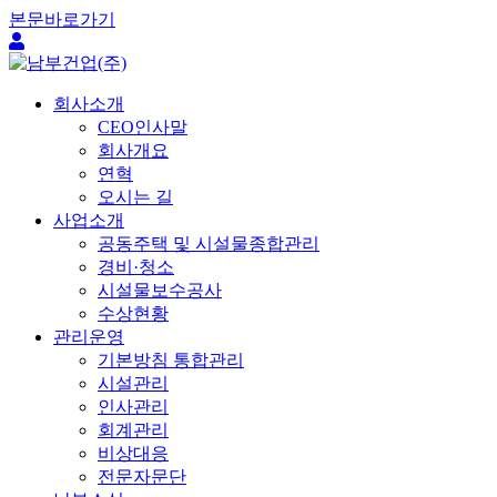
본문바로가기
회사소개
CEO인사말
회사개요
연혁
오시는 길
사업소개
공동주택 및 시설물종합관리
경비·청소
시설물보수공사
수상현황
관리운영
기본방침 통합관리
시설관리
인사관리
회계관리
비상대응
전문자문단