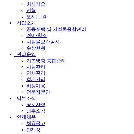
체
회사개요
연혁
메
오시는 길
뉴
사업소개
공동주택 및 시설물종합관리
경비·청소
시설물보수공사
수상현황
관리운영
기본방침 통합관리
시설관리
인사관리
회계관리
비상대응
전문자문단
남부소식
공지사항
남부소식
인재채용
채용공고
인재상