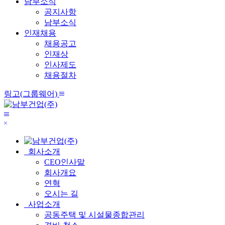
남부소식
공지사항
남부소식
인재채용
채용공고
인재상
인사제도
채용절차
링
전
링고(그룹웨어)
고
체
메
메
닫
뉴
뉴
기
보
기
회사소개
CEO인사말
회사개요
연혁
오시는 길
사업소개
공동주택 및 시설물종합관리