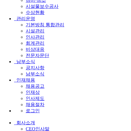
경비·청소
시설물보수공사
수상현황
관리운영
기본방침 통합관리
시설관리
인사관리
회계관리
비상대응
전문자문단
남부소식
공지사항
남부소식
인재채용
채용공고
인재상
인사제도
채용절차
로그인
회사소개
전
CEO인사말