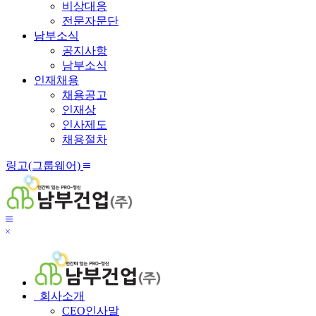
비상대응
전문자문단
남부소식
공지사항
남부소식
인재채용
채용공고
인재상
인사제도
채용절차
링
전
링고(그룹웨어)
고
체
메
뉴
메
닫
뉴
기
보
기
회사소개
CEO인사말