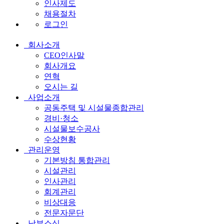
인사제도
채용절차
로그인
회사소개
전
CEO인사말
체
회사개요
연혁
메
오시는 길
뉴
사업소개
공동주택 및 시설물종합관리
경비·청소
시설물보수공사
수상현황
관리운영
기본방침 통합관리
시설관리
인사관리
회계관리
비상대응
전문자문단
남부소식