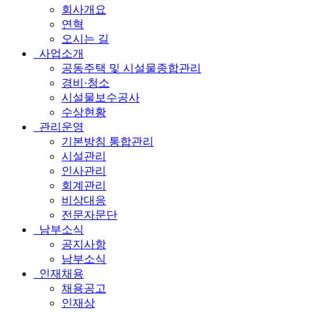
회사개요
연혁
오시는 길
사업소개
공동주택 및 시설물종합관리
경비·청소
시설물보수공사
수상현황
관리운영
기본방침 통합관리
시설관리
인사관리
회계관리
비상대응
전문자문단
남부소식
공지사항
남부소식
인재채용
채용공고
인재상