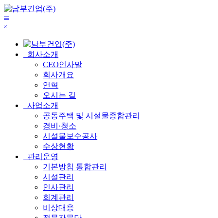
메
닫
뉴
기
보
기
회사소개
CEO인사말
회사개요
연혁
오시는 길
사업소개
공동주택 및 시설물종합관리
경비·청소
시설물보수공사
수상현황
관리운영
기본방침 통합관리
시설관리
인사관리
회계관리
비상대응
전문자문단