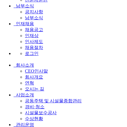
남부소식
공지사항
남부소식
인재채용
채용공고
인재상
인사제도
채용절차
로그인
회사소개
전
CEO인사말
체
회사개요
연혁
메
오시는 길
뉴
사업소개
공동주택 및 시설물종합관리
경비·청소
시설물보수공사
수상현황
관리운영